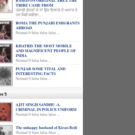
BASED ON ORIGINAL AREA THE
TRIBE CAME FROM
ਪੰਜਾਬੀ ਗੋਤਰਾਂ ਦੇ ਨਾਂ ਉਸ ਇਲਾਕੇ ਦੇ ਅਧਾਰ ਤੇ
ਹਨ ਜਿਥੋਂ ਕਬੀਲਾ...
ROMA THE PUNJABI EMIGRANTS
ABROAD
Normal 0 false false false ...
KHATRIS THE MOST MOBILE
AND MAGNIFICENT PEOPLE OF
INDIA
Normal 0 false false ...
PUNJAB SOME VITAL AND
INTERESTING FACTS
Normal 0 false false ...
ue 5
AJIT SINGH SANDHU -A
CRIMINAL IN POLICE UNIFORM
Normal 0 false false false ...
The unhappy husband of Kiran Bedi
Normal 0 false false false ...