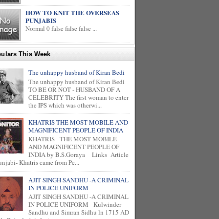
HOW TO KNIT THE OVERSEAS
PUNJABIS
Normal 0 false false false ...
ulars This Week
The unhappy husband of Kiran Bedi
The unhappy husband of Kiran Bedi
TO BE OR NOT - HUSBAND OF A
CELEBRITY The first woman to enter
the IPS which was otherwi...
KHATRIS THE MOST MOBILE AND
MAGNIFICENT PEOPLE OF INDIA
KHATRIS THE MOST MOBILE
AND MAGNIFICENT PEOPLE OF
INDIA by B.S.Goraya Links Article
unjabi- Khatris came from Pe...
AJIT SINGH SANDHU -A CRIMINAL
IN POLICE UNIFORM
AJIT SINGH SANDHU -A CRIMINAL
IN POLICE UNIFORM Kulwinder
Sandhu and Simran Sidhu ln 1715 AD