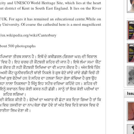
 city and UNESCO World Heritage Site, which lies at the heart
t district of Kent in South East England. It lies on the River
s of UK. For ages it has remained an educational centre.While on
 University. Of coarse the cathedral here is a most magnificent
://en.wikipedia.org/wiki/Canterbury
about 500 photographs
ਹਰਮਨਪਿਆਰਾ ਤੀਰਥ ਸਥਾਨ ਹੈ। ਇਥੋਂ ਦੇ ਕਥੀਡਰਲ (ਗਿਰਜਾ ਘਰ) ਦੀ ਵਿਸ਼ਾਲ
 ਵਿਚ ਹੈ। ਇਹ ਚਰਚ ਹੀ ਕੈਂਟਬਰੀ ਸ਼ਹਿਰ ਦੀ ਜਾਨ ਹੈ। ਇਥੇ ਲੰਮਾ ਸਮਾ 'ਕੈਂਟ'
ਕੇਂਦਰ ਹੀ ਨਹੀ ਕੈਂਟਬਰੀ ਸਿਖਿਆ ਦਾ ਵੀ ਮਹਾਨ ਕੇਂਦਰ ਹੈ। ਅੱਜ ਇਥੇ ਤਿੰਨ
ੀ ਕੈਂਟ ਯੂਨੀਵਰਸਿਟੀ ਥਾਂਣੀ ਨਿਕਲੇ ਤੇ ਕੁਝ ਫੋਟੋ ਜਾਂਦੇ ਜਾਂਦੇ ਗੱਡੀ ਵਿਚੋਂ ਹੀ
ਆਂ ਕੁਝ ਫੋਟੋਆਂ ਹਨ ਤੇ ਸਹਿਰ ਦਾ ਹਲਕਾ ਜਿਹਾ ਗੇੜਾ ਕੱਢਿਆ ਹੈ ਕੁਝ ਉਹ
ਜਿਹਾ ਨਾਲਾ ਨਿਕਲਦਾ ਹੈ ਜਿੰਨੂ ਇਹ 'ਸਟੌਰ ਦਰਿਆ' ਕਹਿੰਦੇ ਹਨ। ਸ਼ਹਿਰ ਦੀ
ਨੇ ਇਨੂੰ ਸਵਾਰਨ ਵਿਚ ਕੋਈ ਕਸਰ ਨਹੀ ਛੱਡੀ। ਸਾਨੂੰ ਤਾਂ ਇਕ ਕੋਈ ਪਰੀਆਂ ਦਾ
Iss
ਸ਼ਹਿਰ ਲਗਿਆ।
ਦੀ ਕੋਸ਼ਿਸ਼ ਕੀਤੀ ਹੈ। ਫੋਟੋਆਂ ਦਾ ਅਕਾਰ ਵੀ ਛੋਟਾ ਕਰ ਦਿਤਾ ਗਿਆ ਹੈ ਤਾਂ ਕਿ
ਿਖ ਵਿਚ ਤਸਵੀਰਾ ਦਾ ਨਾਪ ਥੋੜਾ ਵੱਡਾ ਹੋਵੇ ਤਾਂ ਅੰਤ ਵਿਚ ਦਿਤੇ ਬਾਕਸ ਵਿਚ ਦੋ
ਲਾਈਨਾ ਲਿਖ ਦੇਣਾ ਜੀ।