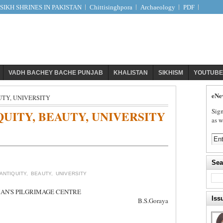
IKH SHRINES IN PAKISTAN
Chittisinghpora
Archaeology
PDF
VADH BACHEY BACHE PUNJAB
KHALISTAN
SIKHISM
YOUTUBE
eNe
UTY, UNIVERSITY
Sign
UITY, BEAUTY, UNIVERSITY
as w
Sea
NTIQUITY, BEAUTY, UNIVERSITY
AN'S PILGRIMAGE CENTRE
Iss
B.S.Goraya