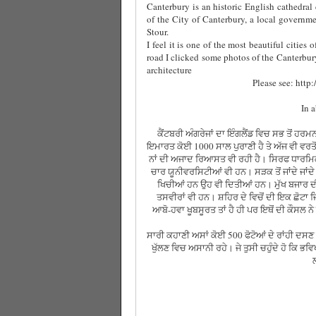
Canterbury is an historic English cathedral
of the City of Canterbury, a local governmen
Stour.
I feel it is one of the most beautiful citie
road I clicked some photos of the Canterbury
architecture
Please see: http
In 
ਕੈਂਟਬਰੀ ਅੰਗਰੇਜਾਂ ਦਾ ਇੰਗਲੈਂਡ ਵਿਚ ਸਭ ਤੋਂ 
ਇਮਾਰਤ ਕੋਈ 1000 ਸਾਲ ਪੁਰਾਣੀ ਹੈ ਤੇ ਅੱਜ ਵੀ ਵਰਤੋਂ
ਨਾਂ ਦੀ ਅਜਾਦ ਰਿਆਸਤ ਵੀ ਰਹੀ ਹੈ। ਸਿਰਫ ਧਾਰਮਿਕ 
ਚਾਰ ਯੂਨੀਵਰਸਿਟੀਆਂ ਵੀ ਹਨ। ਸੜਕ ਤੋਂ ਜਾਂਦੇ ਜਾਂਦੇ ਅਸ
ਖਿਚੀਆਂ ਹਨ ਉਹ ਵੀ ਦਿਤੀਆਂ ਹਨ। ਮੁੱਖ ਬਜਾਰ ਦੀ
ਤਸਵੀਰਾਂ ਵੀ ਹਨ। ਸ਼ਹਿਰ ਦੇ ਵਿਚੋਂ ਦੀ ਇਕ ਛੋਟਾ 
ਆਬੋ-ਹਵਾ ਖੂਬਸੂਰਤ ਤਾਂ ਹੈ ਹੀ ਪਰ ਇਥੋਂ ਦੀ ਕੌਸਲ 
ਸਾਰੀ ਕਹਾਣੀ ਅਸਾਂ ਕੋਈ 500 ਫੋਟੋਆਂ ਦੇ ਰਾਂਹੀ ਦਸਣ 
ਖੁੱਲਣ ਵਿਚ ਅਸਾਨੀ ਰਹੇ। ਜੇ ਤੁਸੀ ਚਹੁੰਦੇ ਹੋ ਕਿ ਭਵ