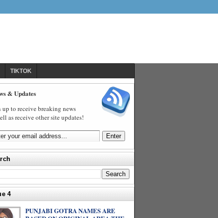
TIKTOK
ws & Updates
 up to receive breaking news
ell as receive other site updates!
rch
ue 4
PUNJABI GOTRA NAMES ARE