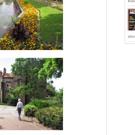
Band
abro