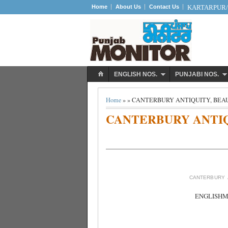
Home
About Us
Contact Us
KARTARPUR/S
ENGLISH NOS.
PUNJABI NOS.
Home
» » CANTERBURY ANTIQUITY, BEA
CANTERBURY ANTIQ
CANTERBURY A
ENGLISHM