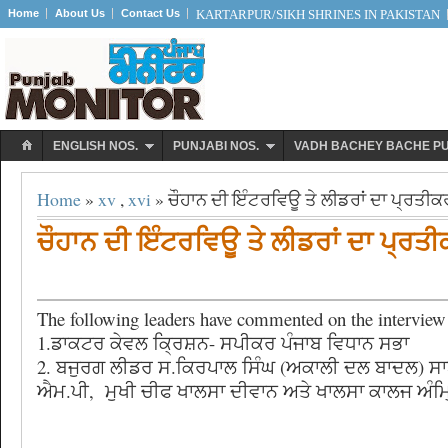
Home
About Us
Contact Us
KARTARPUR/SIKH SHRINES IN PAKISTAN
ENGLISH NOS.
PUNJABI NOS.
VADH BACHEY BACHE P
Home
»
xv
,
xvi
» ਚੌਹਾਨ ਦੀ ਇੰਟਰਵਿਊ ਤੇ ਲੀਡਰਾਂ ਦਾ ਪ੍ਰਤੀ
ਚੌਹਾਨ ਦੀ ਇੰਟਰਵਿਊ ਤੇ ਲੀਡਰਾਂ ਦਾ ਪ੍ਰਤ
The following leaders have commented on the interview
1.ਡਾਕਟਰ ਕੇਵਲ ਕ੍ਰਿਸ਼ਨ- ਸਪੀਕਰ ਪੰਜਾਬ ਵਿਧਾਨ ਸਭਾ
2. ਬਜੁਰਗ ਲੀਡਰ ਸ.ਕਿਰਪਾਲ ਸਿੰਘ (ਅਕਾਲੀ ਦਲ ਬਾਦਲ) ਸ
ਐਮ.ਪੀ, ਮੁਖੀ ਚੀਫ ਖਾਲਸਾ ਦੀਵਾਨ ਅਤੇ ਖਾਲਸਾ ਕਾਲਜ ਅੰ